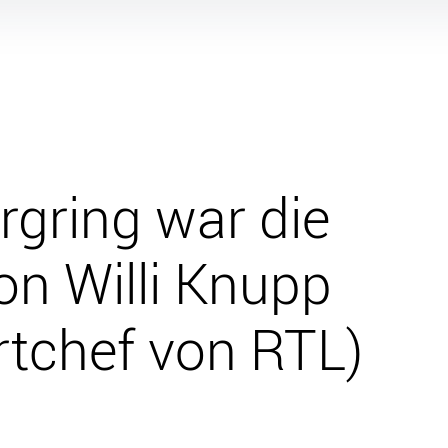
gring war die
on Willi Knupp
rtchef von RTL)