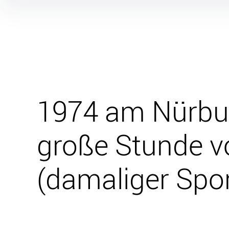
Inhalte
überspringen
1974 am Nürbur
große Stunde v
(damaliger Spo