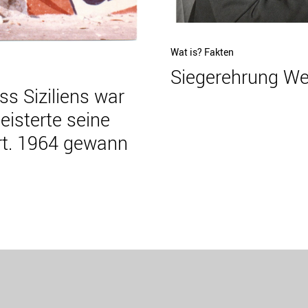
Nächster
Wat is? Fakten
Siegerehrung We
Beitrag
ss Siziliens war
isterte seine
rt. 1964 gewann