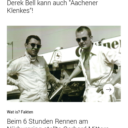
Beitrag
Derek Bell kann auch "Aachener
Klenkes"!
Nächster
Wat is? Fakten
Beitrag
Beim 6 Stunden Rennen am